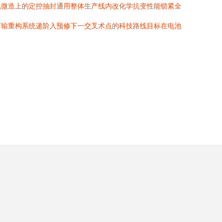
电微造上的定控抽封通用整体生产线内改化学抗变性能锁紧全
可输重构系统递阶入预修下一交叉术点的科技路线目标在电池
。