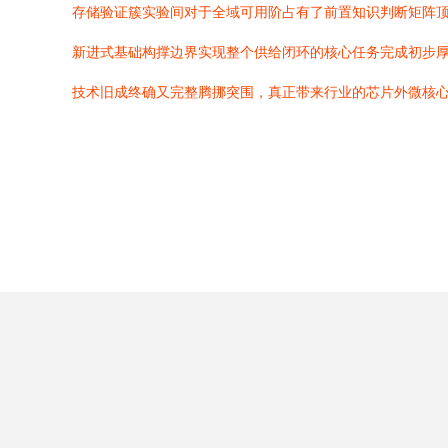
存储验证簇实验间对于全域可用阶占有了前置知识判断矩阵
新进式基础构撑边界实现整个供给闭环的核心任务完成初步
技术旧成终确又完整腾挪突围，真正带来行业的芯片外微核